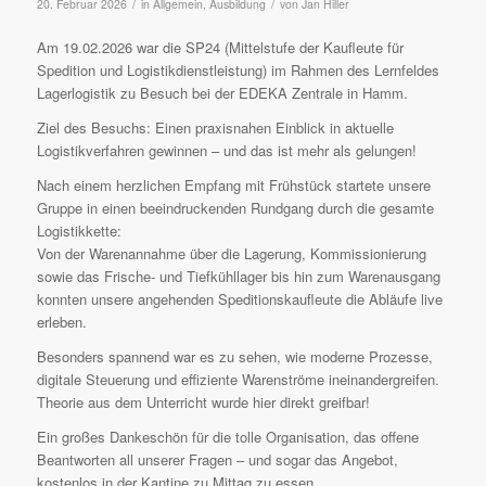
/
/
20. Februar 2026
in
Allgemein
,
Ausbildung
von
Jan Hiller
Am 19.02.2026 war die SP24 (Mittelstufe der Kaufleute für
Spedition und Logistikdienstleistung) im Rahmen des Lernfeldes
Lagerlogistik zu Besuch bei der EDEKA Zentrale in Hamm.
Ziel des Besuchs: Einen praxisnahen Einblick in aktuelle
Logistikverfahren gewinnen – und das ist mehr als gelungen!
Nach einem herzlichen Empfang mit Frühstück startete unsere
Gruppe in einen beeindruckenden Rundgang durch die gesamte
Logistikkette:
Von der Warenannahme über die Lagerung, Kommissionierung
sowie das Frische- und Tiefkühllager bis hin zum Warenausgang
konnten unsere angehenden Speditionskaufleute die Abläufe live
erleben.
Besonders spannend war es zu sehen, wie moderne Prozesse,
digitale Steuerung und effiziente Warenströme ineinandergreifen.
Theorie aus dem Unterricht wurde hier direkt greifbar!
Ein großes Dankeschön für die tolle Organisation, das offene
Beantworten all unserer Fragen – und sogar das Angebot,
kostenlos in der Kantine zu Mittag zu essen.