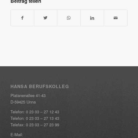
Beitrag teilen
HANSA BERUFSKOLLEG
Platanenallee 41-43
D-59425 Unna
Telefon:
0 23 03 – 27 12 43
Telefon:
0 23 03 – 27 13 43
Telefax: 0 23 03 – 27 23 99
E-Mail: