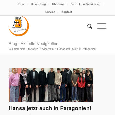
Home
Unser Blog
Über uns
So melden Sie sich an
Service
Kontakt
Blog - Aktuelle Neuigkeiten
Sie sind hier:
Startseite
/
Allgemein
/
Hansa jetzt auch in Patagonien!
Hansa jetzt auch in Patagonien!