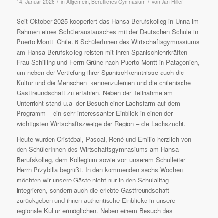
/
/
14. Januar 2026
in
Allgemein
,
Berufliches Gymnasium
von
Jan Hiller
Seit Oktober 2025 kooperiert das Hansa Berufskolleg in Unna im
Rahmen eines Schüleraustausches mit der Deutschen Schule in
Puerto Montt, Chile. 6 SchülerInnen des Wirtschaftsgymnasiums
am Hansa Berufskolleg reisten mit ihren Spanischlehrkräften
Frau Schilling und Herrn Grüne nach Puerto Montt in Patagonien,
um neben der Vertiefung ihrer Spanischkenntnisse auch die
Kultur und die Menschen kennenzulernen und die chilenische
Gastfreundschaft zu erfahren. Neben der Teilnahme am
Unterricht stand u.a. der Besuch einer Lachsfarm auf dem
Programm – ein sehr interessanter Einblick in einen der
wichtigsten Wirtschaftszweige der Region – die Lachszucht.
Heute wurden Cristóbal, Pascal, René und Emilio herzlich von
den SchülerInnen des Wirtschaftsgymnasiums am Hansa
Berufskolleg, dem Kollegium sowie von unserem Schulleiter
Herrn Przybilla begrüßt. In den kommenden sechs Wochen
möchten wir unsere Gäste nicht nur in den Schulalltag
integrieren, sondern auch die erlebte Gastfreundschaft
zurückgeben und ihnen authentische Einblicke in unsere
regionale Kultur ermöglichen. Neben einem Besuch des