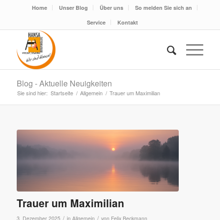
Home
Unser Blog
Über uns
So melden Sie sich an
Service
Kontakt
Blog - Aktuelle Neuigkeiten
Sie sind hier:
Startseite
/
Allgemein
/
Trauer um Maximilian
Trauer um Maximilian
/
/
3. Dezember 2025
in
Allgemein
von
Felix Beckmann