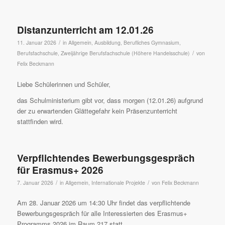
Distanzunterricht am 12.01.26
/
11. Januar 2026
in
Allgemein
,
Ausbildung
,
Berufliches Gymnasium
,
/
Berufsfachschule
,
Zweijährige Berufsfachschule (Höhere Handelsschule)
von
Felix Beckmann
Liebe Schülerinnen und Schüler,
das Schulministerium gibt vor, dass morgen (12.01.26) aufgrund
der zu erwartenden Glättegefahr kein Präsenzunterricht
stattfinden wird.
Verpflichtendes Bewerbungsgespräch
für Erasmus+ 2026
/
/
7. Januar 2026
in
Allgemein
,
Internationale Projekte
von
Felix Beckmann
Am 28. Januar 2026 um 14:30 Uhr findet das verpflichtende
Bewerbungsgespräch für alle Interessierten des Erasmus+
Programms 2026 im Raum 217 statt.