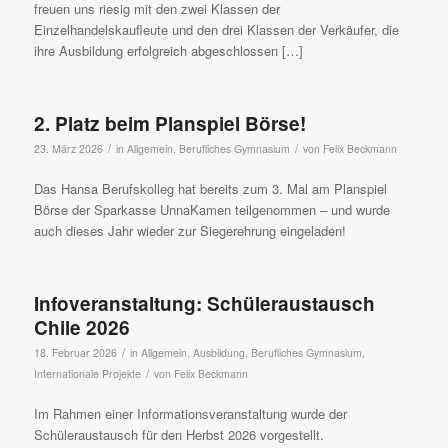
freuen uns riesig mit den zwei Klassen der
Einzelhandelskaufleute und den drei Klassen der Verkäufer, die
ihre Ausbildung erfolgreich abgeschlossen […]
2. Platz beim Planspiel Börse!
/
/
23. März 2026
in
Allgemein
,
Berufliches Gymnasium
von
Felix Beckmann
Das Hansa Berufskolleg hat bereits zum 3. Mal am Planspiel
Börse der Sparkasse UnnaKamen teilgenommen – und wurde
auch dieses Jahr wieder zur Siegerehrung eingeladen!
Infoveranstaltung: Schüleraustausch
Chile 2026
/
18. Februar 2026
in
Allgemein
,
Ausbildung
,
Berufliches Gymnasium
,
/
Internationale Projekte
von
Felix Beckmann
Im Rahmen einer Informationsveranstaltung wurde der
Schüleraustausch für den Herbst 2026 vorgestellt.