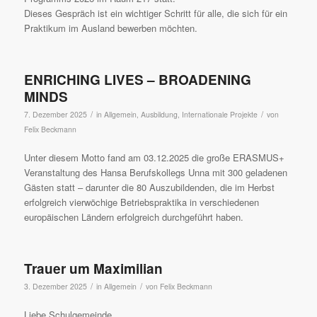
Dieses Gespräch ist ein wichtiger Schritt für alle, die sich für ein
Praktikum im Ausland bewerben möchten.
ENRICHING LIVES – BROADENING
MINDS
/
/
7. Dezember 2025
in
Allgemein
,
Ausbildung
,
Internationale Projekte
von
Felix Beckmann
Unter diesem Motto fand am 03.12.2025 die große ERASMUS+
Veranstaltung des Hansa Berufskollegs Unna mit 300 geladenen
Gästen statt – darunter die 80 Auszubildenden, die im Herbst
erfolgreich vierwöchige Betriebspraktika in verschiedenen
europäischen Ländern erfolgreich durchgeführt haben.
Trauer um Maximilian
/
/
3. Dezember 2025
in
Allgemein
von
Felix Beckmann
Liebe Schulgemeinde,