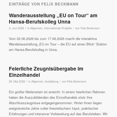
EINTRÄGE VON FELIX BECKMANN
Wanderausstellung „EU on Tour“ am
Hansa-Berufskolleg Unna
/
/
3. Juni 2026
in
Allgemein
,
Internationale Projekte
von
Felix Beckmann
Vom 02.06.2026 bis zum 17.06.2026 macht die interaktive
Wanderausstellung „EU on Tour – die EU auf einen Blick“ Station
am Hansa-Berufskolleg in Unna.
Feierliche Zeugnisübergabe im
Einzelhandel
/
/
28. Mai 2026
in
Allgemein
,
Ausbildung
von
Felix Beckmann
Ein großer Meilenstein ist erreicht: In einem feierlichen Rahmen
haben die Auszubildenden des Einzelhandels stolz ihre
Abschlusszeugnisse entgegengenommen. Hinter ihnen liegen
ereignisreiche Jahre voller theoretischem Input, praktischer
Erfahrungen und intensiver Vorbereitung auf das Berufsleben. Wir