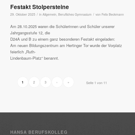
Festakt Stolpersteine
/
/
29. Oktober 2025
in
Allgemein
,
Berufliches Gymnasium
von
Felix Beckmann
Am 28.10.2025 waren die Schülerinnen und Schüler unserer
Jahrgangsstufe 12, die
D24A und B zu einem ganz besonderen Festakt eingeladen:
Am neuen Bildungszentrum am Hertinger Tor wurde der Vorplatz
feierlich „Ruth-
Lindenbaum-Platz“ benannt.
2
3
›
»
1
Seite 1 von 11
HANSA BERUFSKOLLEG